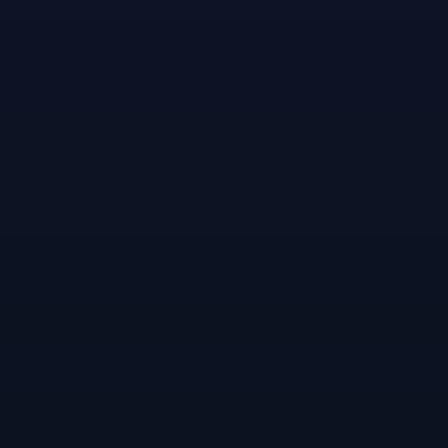
集团业务
服务中心
公司大事记
注册申请万事账号
欢迎使用星辉服务！