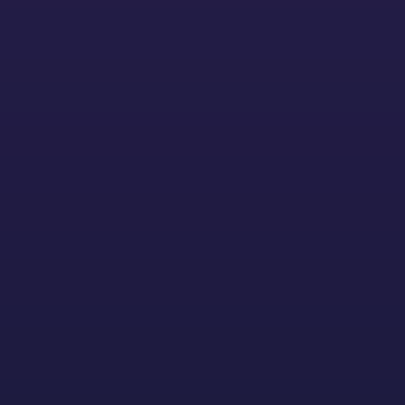
大数据分析
通过海量数据挖掘商业价值，支持决策